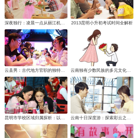
深夜独行：凌晨一点从丽江机场前往市区的实用指南
2013昆明小升初考试时间全解析
云县男：古代地方官职的独特风貌
云南独有少数民族的多元文化与生态共存
昆明市学校区域归属探析：以我校为例
云南十日深度游：探索彩云之南的秋日奇遇