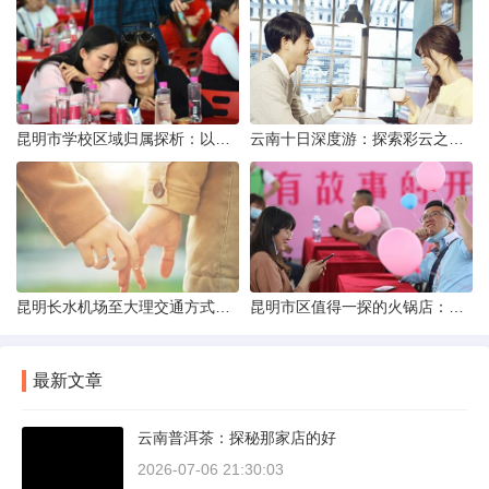
昆明市学校区域归属探析：以我校为例
云南十日深度游：探索彩云之南的秋日奇遇
昆明长水机场至大理交通方式解析
昆明市区值得一探的火锅店：舌尖上的暖冬之旅
最新文章
云南普洱茶：探秘那家店的好
2026-07-06 21:30:03