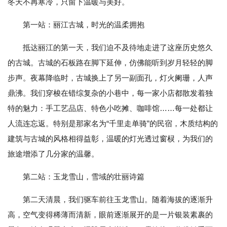
冬天不再寒冷，只留下温暖与美好。
第一站：丽江古城，时光的温柔拥抱
抵达丽江的第一天，我们迫不及待地走进了这座历史悠久
的古城。古城的石板路在脚下延伸，仿佛能听到岁月轻轻的脚
步声。夜幕降临时，古城换上了另一副面孔，灯火阑珊，人声
鼎沸。我们穿梭在错综复杂的小巷中，每一家小店都散发着独
特的魅力：手工艺品店、特色小吃摊、咖啡馆……每一处都让
人流连忘返。特别是那家名为“千里走单骑”的民宿，木质结构的
建筑与古城的风格相得益彰，温暖的灯光透过窗棂，为我们的
旅途增添了几分家的温馨。
第二站：玉龙雪山，雪域的壮丽诗篇
第二天清晨，我们驱车前往玉龙雪山。随着海拔的逐渐升
高，空气变得稀薄而清新，眼前逐渐展开的是一片银装素裹的