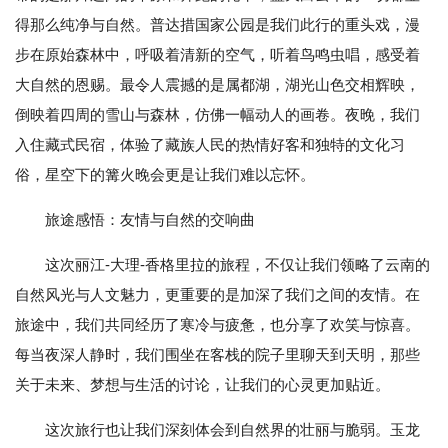
得那么纯净与自然。普达措国家公园是我们此行的重头戏，漫
步在原始森林中，呼吸着清新的空气，听着鸟鸣虫唱，感受着
大自然的恩赐。最令人震撼的是属都湖，湖光山色交相辉映，
倒映着四周的雪山与森林，仿佛一幅动人的画卷。夜晚，我们
入住藏式民宿，体验了藏族人民的热情好客和独特的文化习
俗，星空下的篝火晚会更是让我们难以忘怀。
旅途感悟：友情与自然的交响曲
这次丽江-大理-香格里拉的旅程，不仅让我们领略了云南的
自然风光与人文魅力，更重要的是加深了我们之间的友情。在
旅途中，我们共同经历了寒冷与疲惫，也分享了欢笑与惊喜。
每当夜深人静时，我们围坐在客栈的院子里聊天到天明，那些
关于未来、梦想与生活的讨论，让我们的心灵更加贴近。
这次旅行也让我们深刻体会到自然界的壮丽与脆弱。玉龙