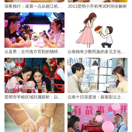
深夜独行：凌晨一点从丽江机场前往市区的实用指南
2013昆明小升初考试时间全解析
云县男：古代地方官职的独特风貌
云南独有少数民族的多元文化与生态共存
昆明市学校区域归属探析：以我校为例
云南十日深度游：探索彩云之南的秋日奇遇