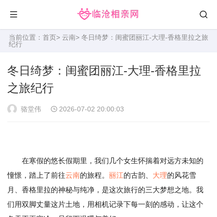
当前位置：
首页
>
云南
> 冬日绮梦：闺蜜团丽江-大理-香格里拉之旅
纪行
冬日绮梦：闺蜜团丽江-大理-香格里拉
之旅纪行
骆堂伟
2026-07-02 20:00:03
在寒假的悠长假期里，我们几个女生怀揣着对远方未知的
憧憬，踏上了前往
云南
的旅程。
丽江
的古韵、
大理
的风花雪
月、香格里拉的神秘与纯净，是这次旅行的三大梦想之地。我
们用双脚丈量这片土地，用相机记录下每一刻的感动，让这个