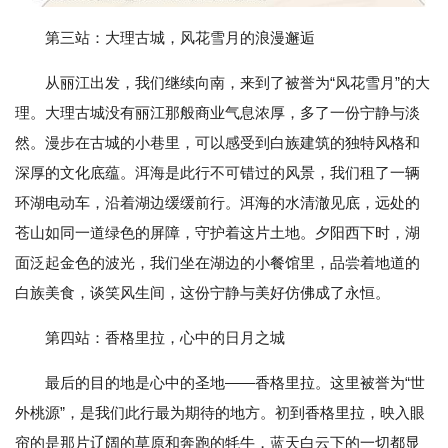
第三站：大理古城，风花雪月的浪漫邂逅
从丽江出发，我们继续向南，来到了被誉为“风花雪月”的大
理。大理古城没有丽江那般商业气息浓厚，多了一份宁静与淡
然。漫步在古城的小巷里，可以感受到白族建筑的独特风格和
深厚的文化底蕴。洱海是此行不可错过的风景，我们租了一辆
环湖电动车，沿着湖边缓缓前行。洱海的水清澈见底，远处的
苍山如同一道绿色的屏障，守护着这片土地。夕阳西下时，湖
面泛起金色的波光，我们坐在湖边的小餐馆里，品尝着地道的
白族美食，谈笑风生间，这份宁静与美好仿佛成了永恒。
第四站：香格里拉，心中的日月之城
最后的目的地是心中的圣地——香格里拉。这里被誉为“世
外桃源”，是我们此行最为期待的地方。初到香格里拉，映入眼
帘的是那片辽阔的草原和奔跑的牦牛，蓝天白云下的一切都显