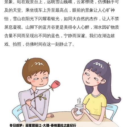
景象。站在观景台上，远眺雪山巍峨，云雾缭绕，仿佛触手可
及的天堂。乘坐缆车上升至最高点，眼前的景象让人心旷神
怡，雪山在阳光下闪耀着银光，如同大自然的杰作，让人不禁
屏息凝视。山脚下的蓝月谷更是美得令人心醉，湖水因矿物质
含量不同而呈现出不同的蓝色，宁静而深邃。我们在湖边嬉
戏、拍照，仿佛时间在这一刻静止了。