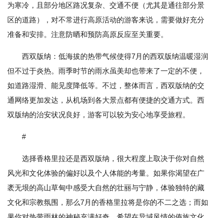
为寒冷，且部分地区路况复杂、交通不便（尤其是通往部分景
区的道路），对不常进行高原活动的游客来说，需要做好充分
准备和安排。注意防晒和预防高原反应至关重要。
西双版纳：低海拔的热带气候使得7月的西双版纳温暖湿润
但不过于炎热。雨季时节的雨水虽美却也带来了一定的不便，
如道路湿滑、能见度降低等。不过，整体而言，西双版纳的交
通网络更加发达，从机场到各大景点都有便捷的交通方式。西
双版纳的治安状况良好，游客可以较为安心地享受旅程。
#
选择香格里拉还是西双版纳，很大程度上取决于你对自然
风光和文化体验的偏好以及个人体能的考量。如果你渴望在广
袤无垠的高山草甸中感受大自然的壮丽与宁静，体验独特的藏
文化和宗教氛围，那么7月的香格里拉将是你的不二之选；而如
果你对热带雨林的神秘充满好奇，希望在异域风情的傣族文化