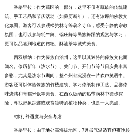
香格里拉：作为藏区的一部分，这里不仅有藏族的传统建
筑、手工艺品和节庆活动（如藏历新年），还有浓厚的佛教文
化氛围。游客可以参观松赞林寺等著名寺庙，感受宁静的宗教
氛围；也可以参与牦牛舞、锅庄舞等民族舞蹈的观赏与学习；
更可以品尝到地道的糌粑、酥油茶等藏式美食。
西双版纳：作为傣族自治州，这里以其独特的傣族文化而
闻名。傣历新年（泼水节）、关门节、开门节等节日庆典丰富
多彩，尤其是泼水节期间，整个州都沉浸在一片欢声笑语中。
游客还可以体验傣族的竹楼建筑、学习傣纸制作工艺、品尝傣
味烧烤和青糯米饭等美食。在西双版纳的热带雨林中徒步探
险，寻找野象踪迹或观赏独特的植物种类，也是一大亮点。
#旅行舒适度与安全考虑
香格里拉：由于地处高海拔地区，7月虽气温适宜但夜晚较