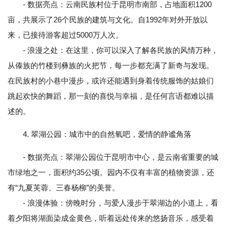
- 数据亮点：云南民族村位于昆明市南部，占地面积1200
亩，共展示了26个民族的建筑与文化。自1992年对外开放以
来，已接待游客超过5000万人次。
- 浪漫之处：在这里，你可以深入了解各民族的风情万种，
从傣族的竹楼到彝族的火把节，每一步都充满了新奇与发现。
在民族村的小巷中漫步，或许还能遇到身着传统服饰的姑娘们
跳起欢快的舞蹈，那一刻的喜悦与幸福，是任何言语都难以描
述的。
4. 翠湖公园：城市中的自然氧吧，爱情的静谧角落
- 数据亮点：翠湖公园位于昆明市中心，是云南省重要的城
市绿地之一，面积约35公顷。园内不仅有丰富的植物资源，还
有“九夏芙蓉、三春杨柳”的美誉。
- 浪漫体验：傍晚时分，与爱人漫步于翠湖边的小道上，看
着夕阳将湖面染成金黄色，听着远处传来的悠扬音乐，感受着