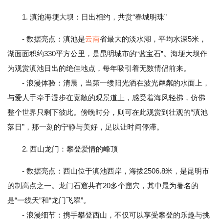
1. 滇池海埂大坝：日出相约，共赏“春城明珠”
- 数据亮点：滇池是
云南
省最大的淡水湖，平均水深5米，
湖面面积约330平方公里，是昆明城市的“蓝宝石”。海埂大坝作
为观赏滇池日出的绝佳地点，每年吸引着无数情侣前来。
- 浪漫体验：清晨，当第一缕阳光洒在波光粼粼的水面上，
与爱人手牵手漫步在宽敞的观景道上，感受着海风轻拂，仿佛
整个世界只剩下彼此。傍晚时分，则可在此观赏到壮观的“滇池
落日”，那一刻的宁静与美好，足以让时间停滞。
2. 西山龙门：攀登爱情的峰顶
- 数据亮点：西山位于滇池西岸，海拔2506.8米，是昆明市
的制高点之一。龙门石窟共有20多个窟穴，其中最为著名的
是“一线天”和“龙门飞翠”。
- 浪漫细节：携手攀登西山，不仅可以享受攀登的乐趣与挑