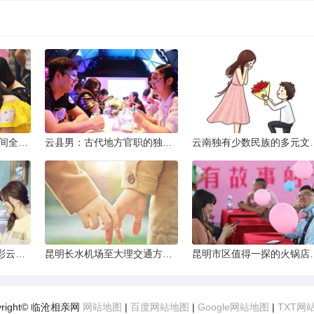
2013昆明小升初考试时间全解析
云县男：古代地方官职的独特风貌
云南独有少数民
云南十日深度游：探索彩云之南的秋日奇遇
昆明长水机场至大理交通方式解析
昆明市区值得一探的
yright© 临沧相亲网
网站地图
|
百度网站地图
|
Google网站地图
|
TXT网