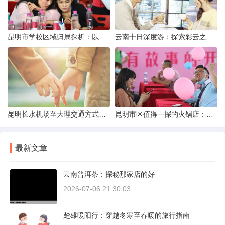
昆明市学校区域归属探析：以我校为例
云南十日深度游：探索彩云之南的秋日奇遇
昆明长水机场至大理交通方式解析
昆明市区值得一探的火锅店：舌尖上的暖冬之旅
最新文章
云南普洱茶：探秘那家店的好
2026-07-06 21:30:03
楚雄暖阳行：穿越冬寒至春暖的旅行指南