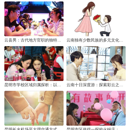
云县男：古代地方官职的独特风貌
云南独有少数民族的多元文化与生态共存
昆明市学校区域归属探析：以我校为例
云南十日深度游：探索彩云之南的秋日奇遇
昆明长水机场至大理交通方式解析
昆明市区值得一探的火锅店：舌尖上的暖冬之旅