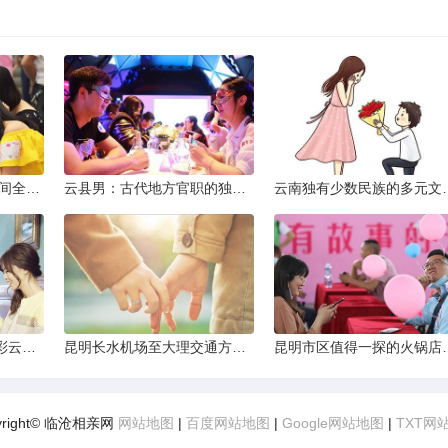
2013昆明小升初考试时间全解析
云县男：古代地方官职的独特风貌
云南独有少数民
云南十日深度游：探索彩云之南的秋日奇遇
昆明长水机场至大理交通方式解析
昆明市区值得一探的
yright© 临沧相亲网
网站地图
|
百度网站地图
|
Google网站地图
|
TXT网