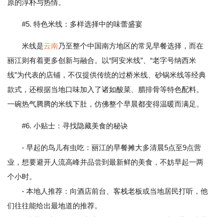
原的淳朴与热情。
#5. 特色米线：多样选择中的味蕾盛宴
米线是
云南
乃至整个中国南方地区的常见早餐选择，而在
丽江则有着更多创新与融合。以“阿安米线”、“老字号纳西米
线”为代表的店铺，不仅提供传统的过桥米线、砂锅米线等经典
款式，还根据当地口味加入了诸如酸菜、腊排骨等特色配料。
一碗热气腾腾的米线下肚，仿佛整个早晨都变得温暖而满足。
#6. 小贴士：寻找隐藏美食的秘诀
- 早起的鸟儿有虫吃：丽江的早餐摊大多清晨5点至9点营
业，想要避开人流高峰并品尝到最新鲜的美食，不妨早起一两
个小时。
- 本地人推荐：向酒店前台、客栈老板或当地居民打听，他
们往往能给出最地道的推荐。