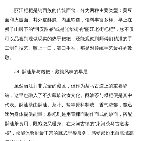
丽江粑粑是纳西族的传统面食，分为两种主要类型：黄豆
面和火腿面。其外皮酥脆，内里软糯，馅料丰富多样。早上在
狮子山脚下的“阿安甜品”或是光华街的“丽江老街粑粑”，您不仅
可以品尝到现做现卖的热乎粑粑，还能观察到师傅们精湛的手
工制作技艺。咬上一口，满口生香，那是对传统手艺最好的致
敬。
#4. 酥油茶与糌粑：藏族风味的早晨
虽然丽江并非完全的藏区，但作为茶马古道上的重要驿
站，这里也融入了不少藏族饮食文化。酥油茶与糌粑便是其中
代表。酥油茶由酥油、茶叶、盐等原料制成，香气浓郁，能迅
速为身体提供能量；糌粑则是用青稞面制作而成的炒面，搭配
酥油茶食用，既饱腹又暖身。在束河古镇的“束河茶马古道客
栈”，您能体验到最正宗的藏式早餐服务，感受那份来自雪域高