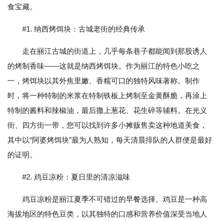
食宝藏。
#1. 纳西烤饵块：古城老街的经典传承
走在丽江古城的街道上，几乎每条巷子都能闻到那股诱人
的烤制香味——这就是纳西烤饵块。作为丽江的特色小吃之
一，烤饵块以其外焦里嫩、香糯可口的独特风味著称。制作
时，将一种特制的米浆在特制铁板上烤制至金黄酥脆，再涂上
特制的酱料和辣椒油，最后撒上葱花、花生碎等辅料。在光义
街、四方街一带，您可以找到许多小摊贩售卖这种地道美食，
其中以“阿婆烤饵块”最为人熟知，每天清晨排队的人群便是最好
的证明。
#2. 鸡豆凉粉：夏日里的清凉滋味
鸡豆凉粉是丽江夏季不可错过的早餐选择。鸡豆是一种高
海拔地区的特色豆类，以其独特的口感和营养价值深受当地人