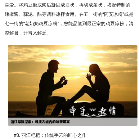
喜爱。将鸡豆磨成浆后凝固成块状，再切成条状，搭配特制的
辣椒酱、蒜泥、醋等调料凉拌食用。在五一街的“阿安凉粉”或是
七一街的“老奶奶鸡豆凉粉”，您能品尝到最正宗的鸡豆凉粉，清
凉解暑，开胃又解乏。
#3. 丽江粑粑：传统手艺的匠心之作