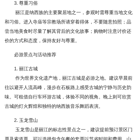
3. 尊重习俗
丽江是纳西族的主要聚居地之一，参观时需尊重当地文化
和习俗。进入寺庙等宗教场所请穿着得体，不要随意拍照；品
尝当地美食时尽量了解其背后的文化故事；购物时注意讨价还
价的方式和态度，保持友好与尊重。
必游景点与活动推荐
1. 丽江古城
作为世界文化遗产地，丽江古城是必游之地。建议早晨前
往以避开人流高峰，漫步在石板路上感受古城的宁静与历史韵
味。可租借自行车环游古城，体验不同的视角。晚上则可欣赏
古城的灯火辉煌和独特的纳西族音乐舞蹈表演。
2. 玉龙雪山
玉龙雪山是丽江的标志性景点之一，建议提前预订景区门
票及索道票。可以选择包含午餐的套票以节省时间和费用。山