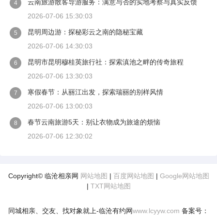
云南旅游散客导游服务：满意与否的实地考察与真实反馈
4
2026-07-06 15:30:03
昆明周边游：探秘彩云之南的隐秘宝藏
5
2026-07-06 14:30:03
昆明市昆明穆桂英旅行社：探索滇池之畔的传奇旅程
6
2026-07-06 13:30:03
寒假春节：从丽江出发，探索瑞丽的别样风情
7
2026-07-06 13:00:03
春节云南旅游5天：别让衣物成为旅途的烦恼
8
2026-07-06 12:30:02
Copyright© 临沧相亲网
网站地图
|
百度网站地图
|
Google网站地图
|
TXT网站地图
同城相亲、交友、找对象就上-临沧有约网
www.lcyyw.com
备案号：