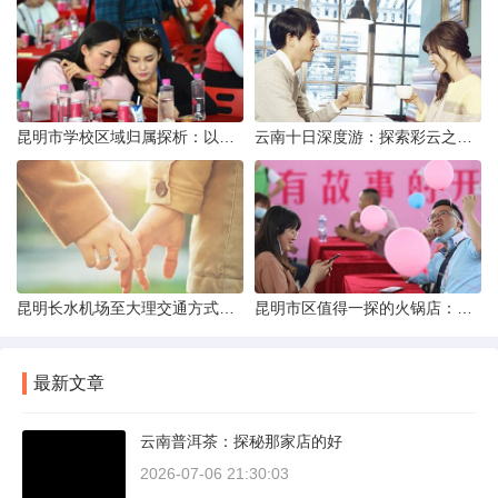
昆明市学校区域归属探析：以我校为例
云南十日深度游：探索彩云之南的秋日奇遇
昆明长水机场至大理交通方式解析
昆明市区值得一探的火锅店：舌尖上的暖冬之旅
最新文章
云南普洱茶：探秘那家店的好
2026-07-06 21:30:03