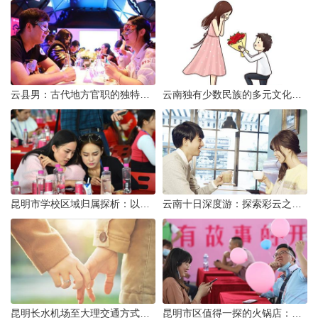
云县男：古代地方官职的独特风貌
云南独有少数民族的多元文化与生态共存
昆明市学校区域归属探析：以我校为例
云南十日深度游：探索彩云之南的秋日奇遇
昆明长水机场至大理交通方式解析
昆明市区值得一探的火锅店：舌尖上的暖冬之旅