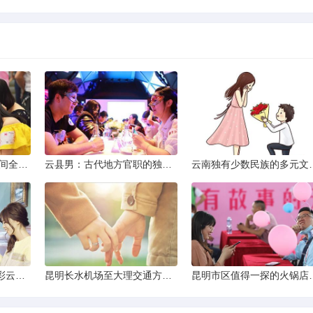
2013昆明小升初考试时间全解析
云县男：古代地方官职的独特风貌
云南独有少数民
云南十日深度游：探索彩云之南的秋日奇遇
昆明长水机场至大理交通方式解析
昆明市区值得一探的