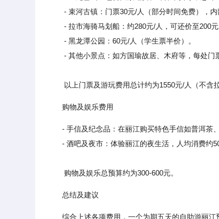
- 束河古镇：门票30元/人（部分时间免费），内
- 拉市海骑马划船：约280元/人，可还价至200
- 黑龙潭公园：60元/人（学生票半价）。
- 其他小景点：如方国瑜故居、木府等，每处门票约3
以上门票及游玩费用总计约为1550元/人（不含拉
购物及娱乐费用
- 手信及纪念品：在丽江购买特色手信如普洱茶、东
- 酒吧及夜市：体验丽江的夜生活，人均消费约50-10
购物及娱乐总预算约为300-600元。
总结及建议
综合上述各项费用，一个为期五天的自助游丽江预算大致为：