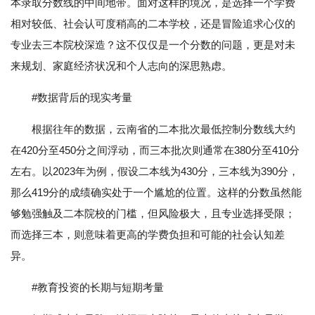
本录取分数线的中间地带。面对这样的境况，是选择一个学费
相对较低、社会认可度稍高的二本学校，还是冒险追求心仪的
专业去三本院校深造？这不仅仅是一个分数的问题，更是对未
来规划、家庭经济状况和个人志向的深思熟虑。
#数据背后的现实考量
根据往年的数据，云南省的二本批次最低控制分数线大约
在420分至450分之间浮动，而三本批次则通常在380分至410分
左右。以2023年为例，假设二本线为430分，三本线为390分，
那么419分的成绩确实处于一个尴尬的位置。这样的分数虽然能
够勉强触及二本院校的门槛，但风险极大，且专业选择受限；
而选择三本，则意味着更高的学费负担和可能的社会认知差
异。
#教育投资的长期与短期考量