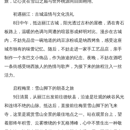
旅，让心灵在雪山之巅与世外桃源间自由翱翔。
初遇丽江：古城温情与文化洗礼
8日中午，抵达丽江古城，阳光透过古朴的屋檐，洒在青石
板路上，温暖的色调与周遭的喧嚣形成鲜明对比。漫步在古城
内，不妨先品尝一碗地道的鸡豆凉粉或是纳西烤鱼，感受这座
城市独有的味蕾记忆。随后，不妨走进一家手工艺品店，亲手
制作一个东巴文小饰品，作为旅途的纪念。夜晚，不妨在酒吧
一条街感受纳西族人的热情与歌声，为接下来的旅程注入一丝
活力。
启程梅里：雪山脚下的朝圣之旅
9日清晨，从丽江出发前往德钦县，沿途是壮观的峡谷风光
和连绵不绝的山脉。抵达后，直接前往梅里雪山脚下的飞来
寺，这里是观赏雪山全景的最佳地点之一。站在观景台上，望
着那终年积雪、云雾缭绕的卡瓦格博峰，心中不禁生出一种敬