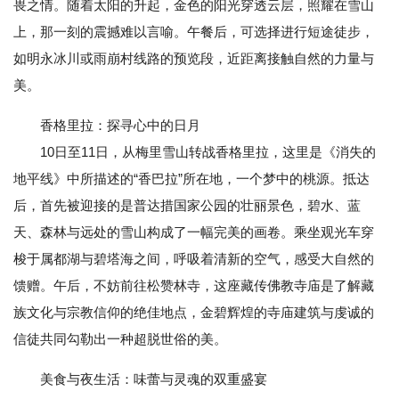
畏之情。随着太阳的升起，金色的阳光穿透云层，照耀在雪山
上，那一刻的震撼难以言喻。午餐后，可选择进行短途徒步，
如明永冰川或雨崩村线路的预览段，近距离接触自然的力量与
美。
香格里拉：探寻心中的日月
10日至11日，从梅里雪山转战香格里拉，这里是《消失的
地平线》中所描述的“香巴拉”所在地，一个梦中的桃源。抵达
后，首先被迎接的是普达措国家公园的壮丽景色，碧水、蓝
天、森林与远处的雪山构成了一幅完美的画卷。乘坐观光车穿
梭于属都湖与碧塔海之间，呼吸着清新的空气，感受大自然的
馈赠。午后，不妨前往松赞林寺，这座藏传佛教寺庙是了解藏
族文化与宗教信仰的绝佳地点，金碧辉煌的寺庙建筑与虔诚的
信徒共同勾勒出一种超脱世俗的美。
美食与夜生活：味蕾与灵魂的双重盛宴