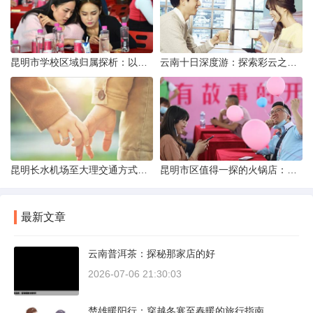
昆明市学校区域归属探析：以我校为例
云南十日深度游：探索彩云之南的秋日奇遇
昆明长水机场至大理交通方式解析
昆明市区值得一探的火锅店：舌尖上的暖冬之旅
最新文章
云南普洱茶：探秘那家店的好
2026-07-06 21:30:03
楚雄暖阳行：穿越冬寒至春暖的旅行指南