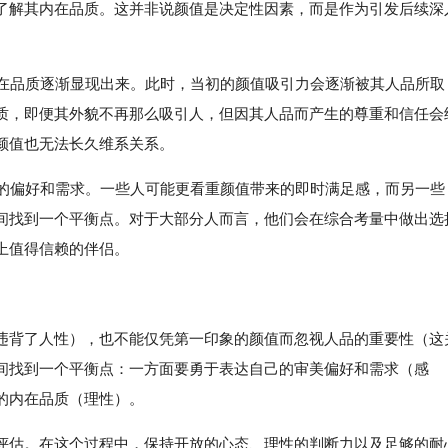
了解其内在品质。这并非说颜值是决定性因素，而是作为引发后续深
内在品质逐渐显现出来。此时，当初的颜值吸引力会逐渐被其人品所取
质，即便其外貌不再那么吸引人，但因其人品而产生的尊重和信任会
颜值也无法长久维系关系。
己的偏好和需求。一些人可能更看重颜值带来的即时满足感，而另一些
间找到一个平衡点。对于大部分人而言，他们会在综合考量中做出选
上值得信赖的伴侣。
违背了人性），也不能仅凭第一印象的颜值而忽视人品的重要性（这
间找到一个平衡点：一方面要勇于表达自己的审美偏好和需求（感
的内在品质（理性）。
评估。在这个过程中，保持开放的心态、理性的判断力以及足够的耐