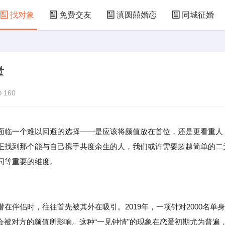
找对象
免费交友
滇圆囍婚恋
同城征婚
量
160
面临一个难以回避的选择——是应该将颜值放在首位，还是更看重人
正找到那个能与自己携手共度余生的人，我们或许需要超越简单的二
同等重要的维度。
在伴侣时，往往首先被其外在吸引。2019年，一项针对2000名单身
会被对方的颜值所影响。这种“一见钟情”的现象在恋爱初期尤为普遍