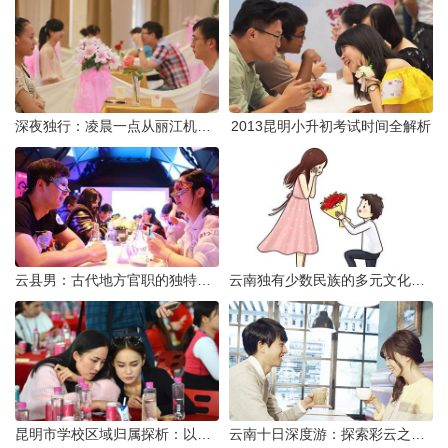
深夜独行：凌晨一点从丽江机场前往市区的实用指南
2013昆明小升初考试时间全解析
云县男：古代地方官职的独特风貌
云南独有少数民族的多元文化与生态共存
昆明市学校区域归属探析：以我校为例
云南十日深度游：探索彩云之南的秋日奇遇