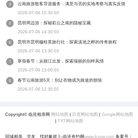
云南旅游散客导游服务：满意与否的实地考察与真实反馈
4
2026-07-06 15:30:03
昆明周边游：探秘彩云之南的隐秘宝藏
5
2026-07-06 14:30:03
昆明市昆明穆桂英旅行社：探索滇池之畔的传奇旅程
6
2026-07-06 13:30:03
寒假春节：从丽江出发，探索瑞丽的别样风情
7
2026-07-06 13:00:03
春节云南旅游5天：别让衣物成为旅途的烦恼
8
2026-07-06 12:30:02
Copyright© 临沧相亲网
网站地图
|
百度网站地图
|
Google网站地图
|
TXT网站地图
同城相亲、交友、找对象就上-临沧有约网
www.lcyyw.com
备案号：