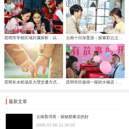
昆明市学校区域归属探析：以我校为例
云南十日深度游：探索彩云之南的秋日奇遇
昆明长水机场至大理交通方式解析
昆明市区值得一探的火锅店：舌尖上的暖冬之旅
最新文章
云南普洱茶：探秘那家店的好
2026-07-06 21:30:03