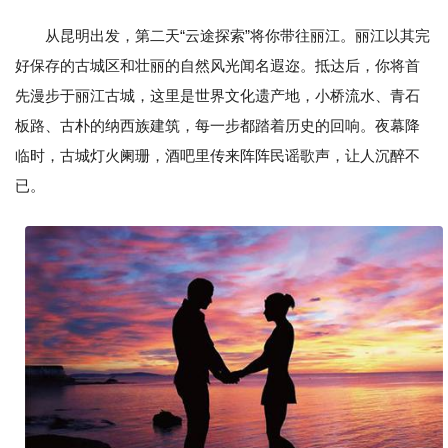
从昆明出发，第二天“云途探索”将你带往丽江。丽江以其完
好保存的古城区和壮丽的自然风光闻名遐迩。抵达后，你将首
先漫步于丽江古城，这里是世界文化遗产地，小桥流水、青石
板路、古朴的纳西族建筑，每一步都踏着历史的回响。夜幕降
临时，古城灯火阑珊，酒吧里传来阵阵民谣歌声，让人沉醉不
已。