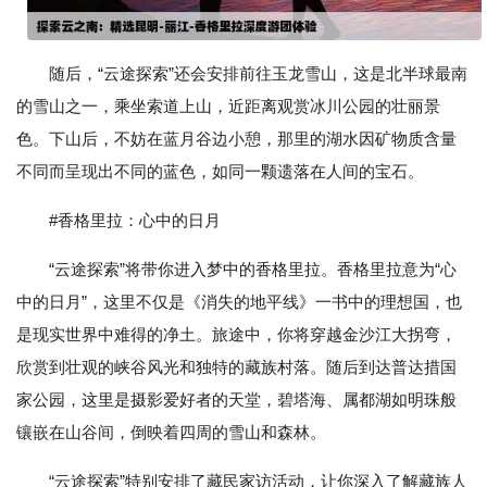
随后，“云途探索”还会安排前往玉龙雪山，这是北半球最南
的雪山之一，乘坐索道上山，近距离观赏冰川公园的壮丽景
色。下山后，不妨在蓝月谷边小憩，那里的湖水因矿物质含量
不同而呈现出不同的蓝色，如同一颗遗落在人间的宝石。
#香格里拉：心中的日月
“云途探索”将带你进入梦中的香格里拉。香格里拉意为“心
中的日月”，这里不仅是《消失的地平线》一书中的理想国，也
是现实世界中难得的净土。旅途中，你将穿越金沙江大拐弯，
欣赏到壮观的峡谷风光和独特的藏族村落。随后到达普达措国
家公园，这里是摄影爱好者的天堂，碧塔海、属都湖如明珠般
镶嵌在山谷间，倒映着四周的雪山和森林。
“云途探索”特别安排了藏民家访活动，让你深入了解藏族人