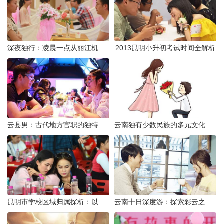
深夜独行：凌晨一点从丽江机场前往市区的实用指南
2013昆明小升初考试时间全解析
云县男：古代地方官职的独特风貌
云南独有少数民族的多元文化与生态共存
昆明市学校区域归属探析：以我校为例
云南十日深度游：探索彩云之南的秋日奇遇