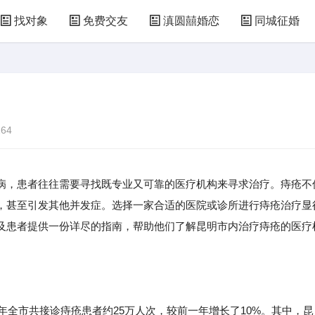
找对象
免费交友
滇圆囍婚恋
同城征婚
64
病，患者往往需要寻找既专业又可靠的医疗机构来寻求治疗。痔疮不
，甚至引发其他并发症。选择一家合适的医院或诊所进行痔疮治疗显
及患者提供一份详尽的指南，帮助他们了解昆明市内治疗痔疮的医疗
年全市共接诊痔疮患者约25万人次，较前一年增长了10%。其中，昆