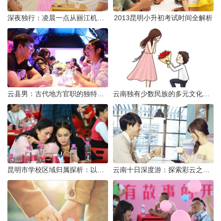
深夜独行：凌晨一点从丽江机场前往市区的实用指南
2013昆明小升初考试时间全解析
云县男：古代地方官职的独特风貌
云南独有少数民族的多元文化与生态共存
昆明市学校区域归属探析：以我校为例
云南十日深度游：探索彩云之南的秋日奇遇