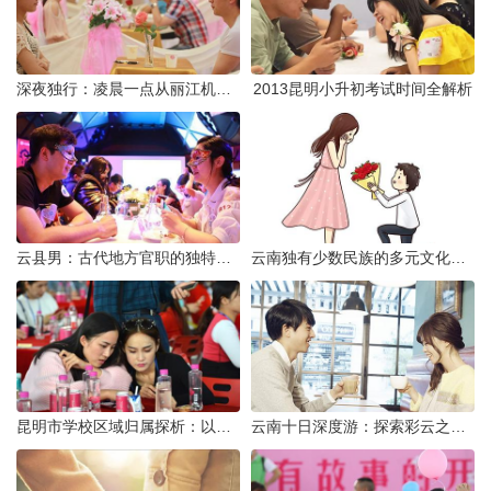
深夜独行：凌晨一点从丽江机场前往市区的实用指南
2013昆明小升初考试时间全解析
云县男：古代地方官职的独特风貌
云南独有少数民族的多元文化与生态共存
昆明市学校区域归属探析：以我校为例
云南十日深度游：探索彩云之南的秋日奇遇