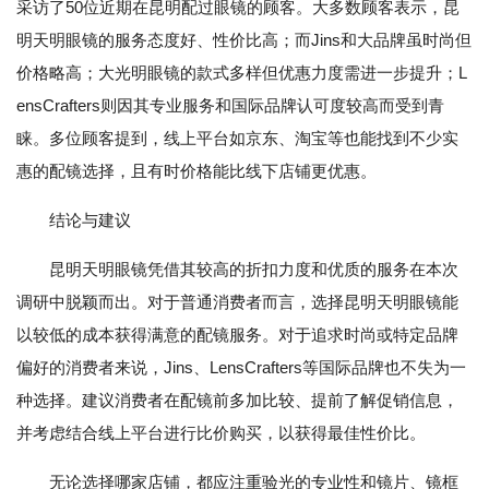
采访了50位近期在昆明配过眼镜的顾客。大多数顾客表示，昆
明天明眼镜的服务态度好、性价比高；而Jins和大品牌虽时尚但
价格略高；大光明眼镜的款式多样但优惠力度需进一步提升；L
ensCrafters则因其专业服务和国际品牌认可度较高而受到青
睐。多位顾客提到，线上平台如京东、淘宝等也能找到不少实
惠的配镜选择，且有时价格能比线下店铺更优惠。
结论与建议
昆明天明眼镜凭借其较高的折扣力度和优质的服务在本次
调研中脱颖而出。对于普通消费者而言，选择昆明天明眼镜能
以较低的成本获得满意的配镜服务。对于追求时尚或特定品牌
偏好的消费者来说，Jins、LensCrafters等国际品牌也不失为一
种选择。建议消费者在配镜前多加比较、提前了解促销信息，
并考虑结合线上平台进行比价购买，以获得最佳性价比。
无论选择哪家店铺，都应注重验光的专业性和镜片、镜框