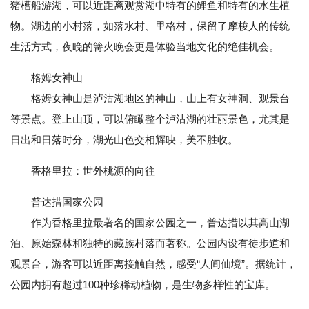
猪槽船游湖，可以近距离观赏湖中特有的鲤鱼和特有的水生植
物。湖边的小村落，如落水村、里格村，保留了摩梭人的传统
生活方式，夜晚的篝火晚会更是体验当地文化的绝佳机会。
格姆女神山
格姆女神山是泸沽湖地区的神山，山上有女神洞、观景台
等景点。登上山顶，可以俯瞰整个泸沽湖的壮丽景色，尤其是
日出和日落时分，湖光山色交相辉映，美不胜收。
香格里拉：世外桃源的向往
普达措国家公园
作为香格里拉最著名的国家公园之一，普达措以其高山湖
泊、原始森林和独特的藏族村落而著称。公园内设有徒步道和
观景台，游客可以近距离接触自然，感受“人间仙境”。据统计，
公园内拥有超过100种珍稀动植物，是生物多样性的宝库。