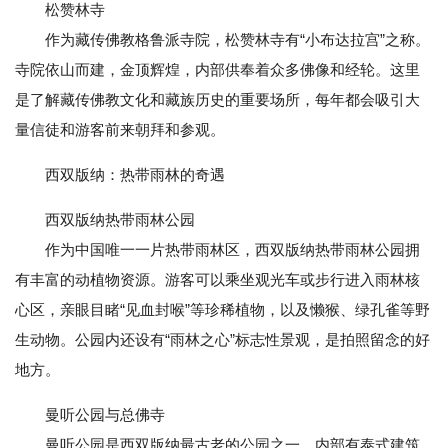
松赞林寺
作为藏传佛教格鲁派寺院，松赞林寺有“小布达拉宫”之称。
寺院依山而建，金顶辉煌，内部供奉着众多佛像和经轮。这里
是了解藏传佛教文化和藏族历史的重要场所，每年都会吸引大
量信徒和游客前来朝拜和参观。
西双版纳：热带雨林的奇遇
西双版纳热带雨林公园
作为中国唯一一片热带雨林区，西双版纳热带雨林公园拥
有丰富的动植物资源。游客可以乘坐观光车或步行进入雨林核
心区，亲眼目睹“见血封喉”等珍稀植物，以及懒猴、绿孔雀等野
生动物。公园内还设有“雨林之心”标志性景观，是拍照留念的好
地方。
曼听公园与总佛寺
曼听公园是西双版纳最古老的公园之一，内部有泰式建筑