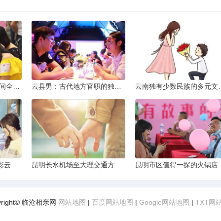
2013昆明小升初考试时间全解析
云县男：古代地方官职的独特风貌
云南独有少数民
云南十日深度游：探索彩云之南的秋日奇遇
昆明长水机场至大理交通方式解析
昆明市区值得一探的
yright© 临沧相亲网
网站地图
|
百度网站地图
|
Google网站地图
|
TXT网