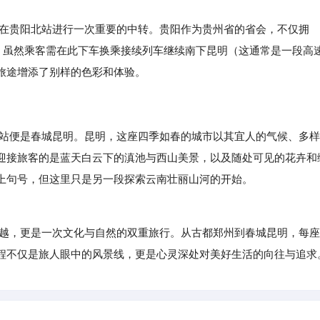
在贵阳北站进行一次重要的中转。贵阳作为贵州省的省会，不仅拥
观。虽然乘客需在此下车换乘接续列车继续南下昆明（这通常是一段高
旅途增添了别样的色彩和体验。
点站便是春城昆明。昆明，这座四季如春的城市以其宜人的气候、多样
迎接旅客的是蓝天白云下的滇池与西山美景，以及随处可见的花卉和
上句号，但这里只是另一段探索云南壮丽山河的开始。
越，更是一次文化与自然的双重旅行。从古都郑州到春城昆明，每座
程不仅是旅人眼中的风景线，更是心灵深处对美好生活的向往与追求