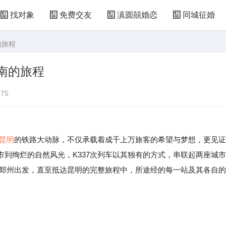
找对象
免费交友
滇圆囍婚恋
同城征婚
的旅程
之南的旅程
75
昆明
的铁路大动脉，不仅承载着成千上万旅客的希望与梦想，更见证
到绚烂的自然风光，K337次列车以其独有的方式，串联起两座城市
从郑州出发，直至抵达昆明的完整旅程中，所途经的每一站及其各自的