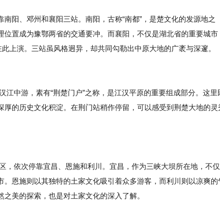
靠南阳、邓州和襄阳三站。南阳，古称“南都”，是楚文化的发源地之
理位置成为豫鄂两省的交通要冲。而襄阳，不仅是湖北省的重要城市
件在此上演。三站虽风格迥异，却共同勾勒出中原大地的广袤与深邃。
处汉江中游，素有“荆楚门户”之称，是江汉平原的重要组成部分。这里
深厚的历史文化积淀。在荆门站稍作停留，可以感受到荆楚大地的灵
地区，依次停靠宜昌、恩施和利川。宜昌，作为三峡大坝所在地，不仅
市。恩施则以其独特的土家文化吸引着众多游客，而利川则以凉爽的
然之美的探索，也是对土家文化的深入了解。