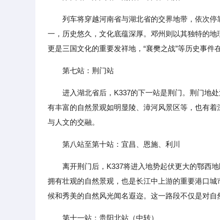
列车将穿越河南省与湖北省的交界地带，依次停
一，历史悠久，文化底蕴深厚。邓州则以其独特的地
更是三国文化的重要发祥地，“襄樊之战”等历史事
第七站：荆门站
进入湖北省后，K337的下一站是荆门。荆门地
有丰富的自然景观如明显陵、漳河风景区等，也有着
与人文的交融。
第八站至第十站：宜昌、恩施、利川
离开荆门后，K337将进入地势起伏更大的鄂西
拥有壮观的自然景观，也是长江中上游的重要港口城
候和秀美的自然风光闻名遐迩。这一路段不仅是对自
第十一站：贵阳北站（中转）