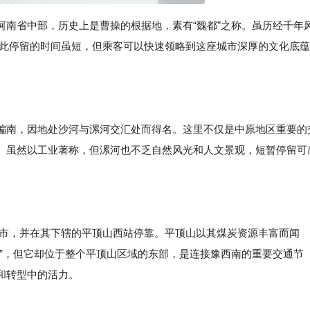
河南省中部，历史上是曹操的根据地，素有“魏都”之称。虽历经千年
在此停留的时间虽短，但乘客可以快速领略到这座城市深厚的文化底蕴
偏南，因地处沙河与漯河交汇处而得名。这里不仅是中原地区重要的
。虽然以工业著称，但漯河也不乏自然风光和人文景观，短暂停留可
山市，并在其下辖的平顶山西站停靠。平顶山以其煤炭资源丰富而闻
站”，但它却位于整个平顶山区域的东部，是连接豫西南的重要交通节
和转型中的活力。