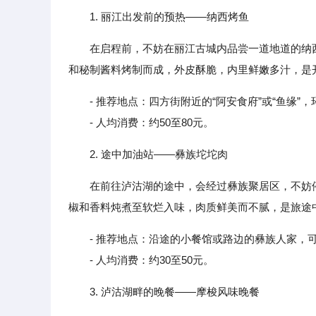
1. 丽江出发前的预热——纳西烤鱼
在启程前，不妨在丽江古城内品尝一道地道的纳
和秘制酱料烤制而成，外皮酥脆，内里鲜嫩多汁，是
- 推荐地点：四方街附近的“阿安食府”或“鱼缘”
- 人均消费：约50至80元。
2. 途中加油站——彝族坨坨肉
在前往泸沽湖的途中，会经过彝族聚居区，不妨
椒和香料炖煮至软烂入味，肉质鲜美而不腻，是旅途
- 推荐地点：沿途的小餐馆或路边的彝族人家，
- 人均消费：约30至50元。
3. 泸沽湖畔的晚餐——摩梭风味晚餐