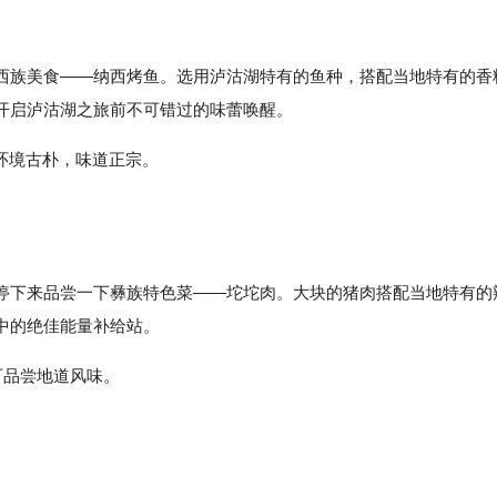
西族美食——纳西烤鱼。选用泸沽湖特有的鱼种，搭配当地特有的香
开启泸沽湖之旅前不可错过的味蕾唤醒。
，环境古朴，味道正宗。
停下来品尝一下彝族特色菜——坨坨肉。大块的猪肉搭配当地特有的
中的绝佳能量补给站。
可品尝地道风味。