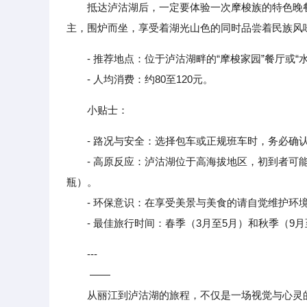
抵达泸沽湖后，一定要体验一次摩梭族的特色晚
主，围炉而坐，享受着湖光山色的同时品尝着民族风
- 推荐地点：位于泸沽湖畔的“摩梭家园”餐厅或
- 人均消费：约80至120元。
小贴士：
- 路况与安全：选择包车或正规班车时，务必确
- 高原反应：泸沽湖位于高海拔地区，初到者可能
瓶）。
- 环保意识：在享受美景与美食的请自觉维护环境
- 最佳旅行时间：春季（3月至5月）和秋季（9月
---
——
从丽江到泸沽湖的旅程，不仅是一场视觉与心灵的