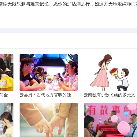
增添无限乐趣与难忘记忆。愿你的泸沽湖之行，如这方天地般纯净而
2013昆明小升初考试时间全解析
云县男：古代地方官职的独特风貌
云南独有少数民