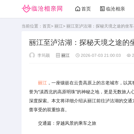
首页
临沧相亲
当前位置：
首页
>
丽江
> 丽江至泸沽湖：探秘天境之途的坐
丽江至泸沽湖：探秘天境之途的
李筠颖
丽江
2026-07-03 21:00:03
2
丽江
，一座镶嵌在云贵高原上的古老城市，以其
誉为“滇西北的高原明珠”的神秘之地，更是无数旅
深度探索。本文将详细介绍从丽江前往泸沽湖的交通
蕾享受的双重惊喜。
交通篇：穿越风景的乘车之旅