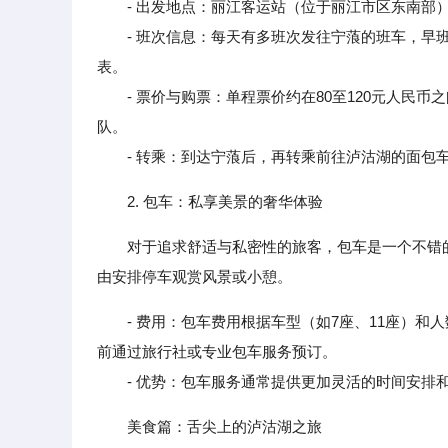
- 出发地点：丽江客运站（位于丽江市区东南部
- 班次信息：每天有多班次发往宁蒗的班车，早班通常
表。
- 票价与购票：单程票价约在80至120元人民币
队。
- 转乘：到达宁蒗后，再转乘前往泸沽湖的面包车或小
2. 包车：私享美景的奢华体验
对于追求舒适与私密性的旅客，包车是一个不错
由安排停车观赏风景或小憩。
- 费用：包车费用根据车型（如7座、11座）和
前通过旅行社或专业包车服务预订。
- 优势：包车服务通常提供更加灵活的时间安排和
美食篇：舌尖上的泸沽湖之旅