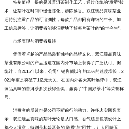
特别值得一提的是其普洱茶制作工艺，通过传统的“发酵”技
术，让茶叶在时间中慢慢陈化，越陈越香。双江臻品真味茶业
还特别注重产品的可追溯性，每款产品都附有详细的生长、加
工信息标签，让消费者能够清晰地了解每片茶叶的“前世今生”。
市场表现与消费者反馈
凭借着卓越的产品品质和独特的品牌文化，双江臻品真味
茶业有限公司的产品迅速在国内外市场上获得了广泛认可。据
统计，自2015年以来，公司年销售额以年均15%的速度增长，2
021年更是突破了1亿元大关。在国内外各大茶叶展评中，双江
臻品真味的普洱茶多次获得金奖，赢得了“中国好茶叶”等荣誉称
号。
消费者的反馈也是公司不断前行的动力。许多忠实顾客表
示，双江臻品真味的茶叶无论是从口感、香气还是包装设计上
都令人满意，特别是其普洱茶的“陈香”与“回甘”，让人回味无