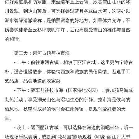
订好索道票和防寒服。乘坐缆车直上云霄，欣赏雪山壮丽的冰
川景观。到达山顶后，可选择参观蓝月谷或白水河，这两处以
湖水碧绿清澈著称，是拍照留念的好地方。如果体力允许，不
妨尝试徒步至云杉坪或牦牛坪，近距离感受雪山的雄伟与自然
的和谐。
第三天：束河古镇与拉市海
- 上午：前往束河古镇，相较于丽江古城，这里更为宁静古
朴，适合慢慢散步，体验纳西族和藏族的民俗风情。逛逛手工
艺品店，品尝地道的农家菜。
- 下午：驱车前往拉市海（国家湿地公园），参加骑马游或
划船活动，享受湖光山色与湿地生态的宁静。拉市海是候鸟的
栖息地，秋季时成群的候鸟会在此停留，是观鸟爱好者的天
堂。
- 晚上：返回丽江古城，可以选择在河边的酒吧坐坐，听一
场现场乐队表演，或是到“花马国”剧场观看《印象·丽江》大型