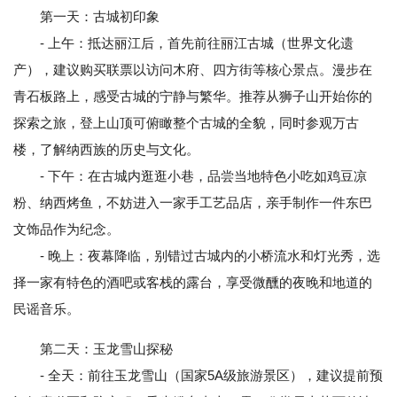
第一天：古城初印象
- 上午：抵达丽江后，首先前往丽江古城（世界文化遗
产），建议购买联票以访问木府、四方街等核心景点。漫步在
青石板路上，感受古城的宁静与繁华。推荐从狮子山开始你的
探索之旅，登上山顶可俯瞰整个古城的全貌，同时参观万古
楼，了解纳西族的历史与文化。
- 下午：在古城内逛逛小巷，品尝当地特色小吃如鸡豆凉
粉、纳西烤鱼，不妨进入一家手工艺品店，亲手制作一件东巴
文饰品作为纪念。
- 晚上：夜幕降临，别错过古城内的小桥流水和灯光秀，选
择一家有特色的酒吧或客栈的露台，享受微醺的夜晚和地道的
民谣音乐。
第二天：玉龙雪山探秘
- 全天：前往玉龙雪山（国家5A级旅游景区），建议提前预