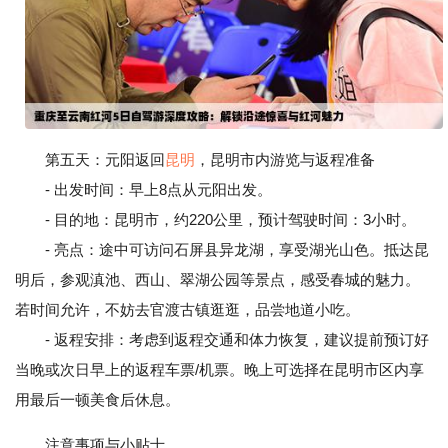
第五天：元阳返回
昆明
，昆明市内游览与返程准备
- 出发时间：早上8点从元阳出发。
- 目的地：昆明市，约220公里，预计驾驶时间：3小时。
- 亮点：途中可访问石屏县异龙湖，享受湖光山色。抵达昆
明后，参观滇池、西山、翠湖公园等景点，感受春城的魅力。
若时间允许，不妨去官渡古镇逛逛，品尝地道小吃。
- 返程安排：考虑到返程交通和体力恢复，建议提前预订好
当晚或次日早上的返程车票/机票。晚上可选择在昆明市区内享
用最后一顿美食后休息。
注意事项与小贴士