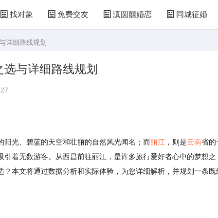
找对象
免费交友
滇圆囍婚恋
同城征婚
选与详细路线规划
之选与详细路线规划
27
阳光、碧蓝的天空和壮丽的自然风光闻名；而
丽江
，则是
云南
省的
吸引着无数游客。从西昌前往丽江，是许多旅行爱好者心中的梦想之
适？本文将通过数据分析和实际体验，为您详细解析，并规划一条既