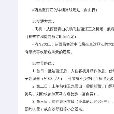
#西昌至丽江的详细路线规划（自由行）
##交通方式：
- 飞机：从西昌青山机场飞往丽江三义机场，航程约
（视季节和提前预订时间而定）。
- 汽车/大巴：从西昌客运中心乘坐直达丽江的大巴车
有限或喜欢沿途风景的游客。
##推荐路线：
1. 首日：抵达丽江后，入住客栈并稍作休息。傍
子导游器（约30元/天），可节省不少费用并获得更
2. 第二日：上午前往玉龙雪山（需提前预订门票
骑马、划船或参加茶马古道徒步（需自费）。
3. 第三日：前往束河古镇（距离丽江约6公里）
票约60元）或白沙壁画等小众景点。