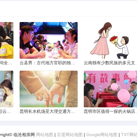
2013昆明小升初考试时间全解析
云县男：古代地方官职的独特风貌
云南独有少数民
云南十日深度游：探索彩云之南的秋日奇遇
昆明长水机场至大理交通方式解析
昆明市区值得一探的
yright© 临沧相亲网
网站地图
|
百度网站地图
|
Google网站地图
|
TXT网