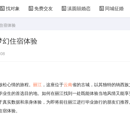
找对象
免费交友
滇圆囍婚恋
同城征婚
幻住宿体验
梦幻住宿体验
08
放松心情的旅程。
丽江
，这座位于
云南
省的古城，以其独特的纳西族
毕业生的首选目的地。如何在丽江找到一处既能体验当地风情又能享
于真实数据和亲身体验，为即将前往丽江进行毕业旅行的朋友们推荐
住宿体验。