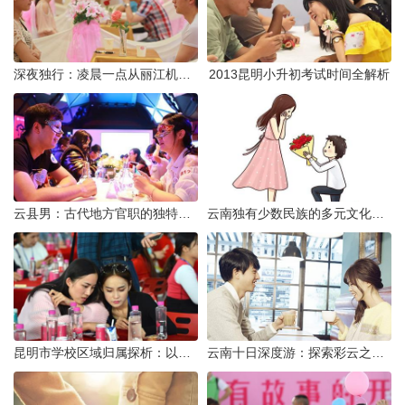
深夜独行：凌晨一点从丽江机场前往市区的实用指南
2013昆明小升初考试时间全解析
云县男：古代地方官职的独特风貌
云南独有少数民族的多元文化与生态共存
昆明市学校区域归属探析：以我校为例
云南十日深度游：探索彩云之南的秋日奇遇