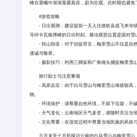
峰在晨曦中渐渐显露真容，蔚为壮观。此时期也避免
#游览攻略
- 日出观测：建议提前一天入住德钦县或飞来寺镇
等待卡瓦格博峰的日出时刻。最佳观赏位置是面对雪
- 转山朝圣：对于信徒而言，梅里雪山不仅是自然
虔诚与敬畏。
- 摄影技巧：利用三脚架和广角镜头捕捉梅里雪山
旅行贴士与注意事项
- 高原反应：由于白马雪山与梅里雪山海拔较高，
物。
- 环境保护：请尊重自然环境，不留下垃圾，不破
- 天气变化：云南地区天气多变，请随时关注当地
- 文化尊重：在游览过程中尊重当地民族的风俗
六月末至七月初探访云南的白马雪山与梅里雪山