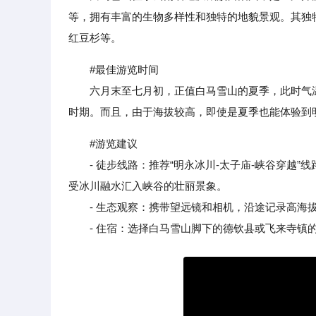
等，拥有丰富的生物多样性和独特的地貌景观。其独
红豆杉等。
#最佳游览时间
六月末至七月初，正值白马雪山的夏季，此时气温适宜
时期。而且，由于海拔较高，即使是夏季也能体验到
#游览建议
- 徒步线路：推荐“明永冰川-太子庙-峡谷穿越”线
受冰川融水汇入峡谷的壮丽景象。
- 生态观察：携带望远镜和相机，沿途记录高海拔
- 住宿：选择白马雪山脚下的德钦县或飞来寺镇的