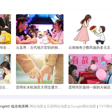
2013昆明小升初考试时间全解析
云县男：古代地方官职的独特风貌
云南独有少数民
云南十日深度游：探索彩云之南的秋日奇遇
昆明长水机场至大理交通方式解析
昆明市区值得一探的
yright© 临沧相亲网
网站地图
|
百度网站地图
|
Google网站地图
|
TXT网