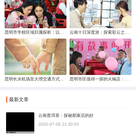
昆明市学校区域归属探析：以我校为例
云南十日深度游：探索彩云之南的秋日奇遇
昆明长水机场至大理交通方式解析
昆明市区值得一探的火锅店：舌尖上的暖冬之旅
最新文章
云南普洱茶：探秘那家店的好
2026-07-06 21:30:03