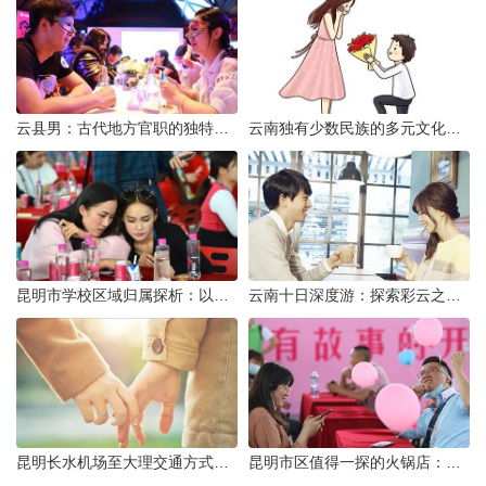
云县男：古代地方官职的独特风貌
云南独有少数民族的多元文化与生态共存
昆明市学校区域归属探析：以我校为例
云南十日深度游：探索彩云之南的秋日奇遇
昆明长水机场至大理交通方式解析
昆明市区值得一探的火锅店：舌尖上的暖冬之旅