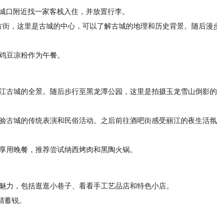
先在古城口附近找一家客栈入住，并放置行李。
参观四方街，这里是古城的中心，可以了解古城的地理和历史背景。随后漫
鱼或鸡豆凉粉作为午餐。
瞰整个丽江古城的全景。随后步行至黑龙潭公园，这里是拍摄玉龙雪山倒影的
贡坊，体验古城的传统表演和民俗活动。之后前往酒吧街感受丽江的夜生活氛
。
的餐厅享用晚餐，推荐尝试纳西烤肉和黑陶火锅。
城的夜晚魅力，包括逛逛小巷子、看看手工艺品店和特色小店。
精蓄锐。