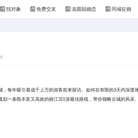
找对象
免费交友
滇圆囍婚恋
同城征婚
8
城，每年吸引着成千上万的游客前来探访。如何在有限的3天内深度
规划一条既丰富又高效的丽江3日游最佳路线，带你领略古城的风采