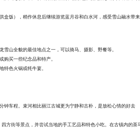
（一般提供盒饭），稍作休息后继续游览蓝月谷和白水河，感受雪山融水带来
是观赏玉龙雪山全貌的最佳地点之一，可以骑马、摄影、野餐等。
当休息或购买一些纪念品和特产。
试当地特色火锅或牦牛宴。
需要45分钟车程。束河相比丽江古城更为宁静和古朴，是放松心情的好去
青龙桥、四方街等景点，并尝试当地的手工艺品和特色小吃。在古镇内的茶