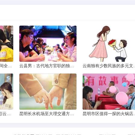
2013昆明小升初考试时间全解析
云县男：古代地方官职的独特风貌
云南独有少数民
云南十日深度游：探索彩云之南的秋日奇遇
昆明长水机场至大理交通方式解析
昆明市区值得一探的