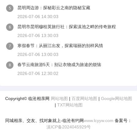
昆明周边游：探秘彩云之南的隐秘宝藏
5
2026-07-06 14:30:03
昆明市昆明穆桂英旅行社：探索滇池之畔的传奇旅程
6
2026-07-06 13:30:03
寒假春节：从丽江出发，探索瑞丽的别样风情
7
2026-07-06 13:00:03
春节云南旅游5天：别让衣物成为旅途的烦恼
8
2026-07-06 12:30:02
Copyright© 临沧相亲网
网站地图
|
百度网站地图
|
Google网站地图
|
TXT网站地图
同城相亲、交友、找对象就上-临沧有约网
www.lcyyw.com
备案号：
滇ICP备2024045929号