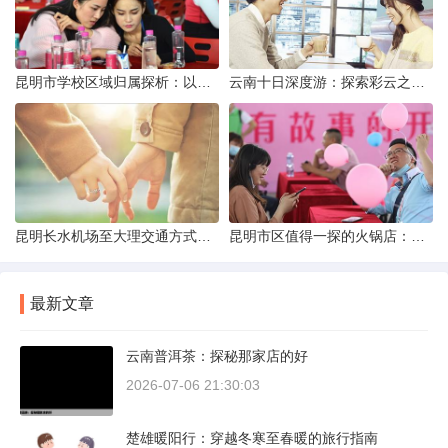
昆明市学校区域归属探析：以我校为例
云南十日深度游：探索彩云之南的秋日奇遇
昆明长水机场至大理交通方式解析
昆明市区值得一探的火锅店：舌尖上的暖冬之旅
最新文章
云南普洱茶：探秘那家店的好
2026-07-06 21:30:03
楚雄暖阳行：穿越冬寒至春暖的旅行指南