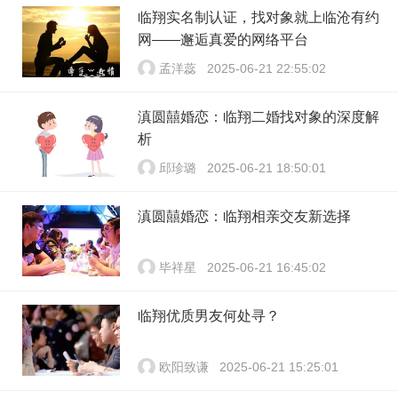
临翔实名制认证，找对象就上临沧有约
网——邂逅真爱的网络平台
孟洋蕊
2025-06-21 22:55:02
滇圆囍婚恋：临翔二婚找对象的深度解
析
邱珍璐
2025-06-21 18:50:01
滇圆囍婚恋：临翔相亲交友新选择
毕祥星
2025-06-21 16:45:02
临翔优质男友何处寻？
欧阳致谦
2025-06-21 15:25:01