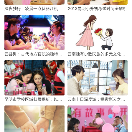
深夜独行：凌晨一点从丽江机场前往市区的实用指南
2013昆明小升初考试时间全解析
云县男：古代地方官职的独特风貌
云南独有少数民族的多元文化与生态共存
昆明市学校区域归属探析：以我校为例
云南十日深度游：探索彩云之南的秋日奇遇