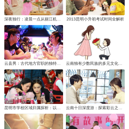
深夜独行：凌晨一点从丽江机场前往市区的实用指南
2013昆明小升初考试时间全解析
云县男：古代地方官职的独特风貌
云南独有少数民族的多元文化与生态共存
昆明市学校区域归属探析：以我校为例
云南十日深度游：探索彩云之南的秋日奇遇