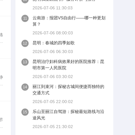
活
2026-07-06 11:30:03
云南游：报团VS自由行——哪一种更划
11
算？
2026-07-06 08:00:03
格
通
昆明：春城的四季如歌
12
城
2026-07-06 06:30:03
昆明治疗妇科病效果好的医院推荐：昆
13
明市第一人民医院
2026-07-06 03:30:02
静
千
丽江到束河：探秘古城间便捷而独特的
14
过
交通方式
2026-07-05 22:00:02
乐山至丽江自驾游：探秘最短路线与沿
15
途风光
节
你
2026-07-05 21:30:02
：