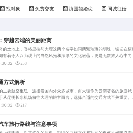
找对象
免费交友
滇圆囍婚恋
同城征婚
：穿越云端的美丽距离
奇的土地上，香格里拉与大理这两个名字如同两颗璀璨的明珠，镶嵌在横
拥有着令人叹为观止的自然风光和深厚的文化底蕴，更是无数旅人心中向
上一段从香格里拉到大理的旅程，用真实的数字和生动的描述，记录下这
:30:02
238
通方式解析
的主要航空枢纽，连接着国内外众多城市，而大理作为云南著名的旅游城
于从昆明长水机场前往大理的旅客而言，选择合适的交通方式至关重要。
，详细分析从昆明长水机场到大理的几种主要交通方式，包括长途汽车、
:00:02
217
.
汽车旅行路线与注意事项
上的明珠，以其悠久的历史、独特的白族文化和壮丽的自然风光吸引着