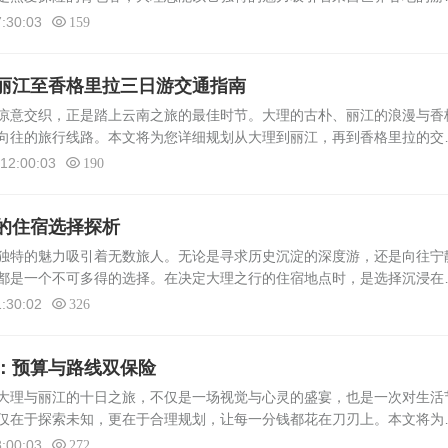
时间前往，其体验与景色却大不相同。本文将基于气候、旅游人潮、节庆
:30:03
159
.
丽江至香格里拉三日游交通指南
凉意交织，正是踏上云南之旅的最佳时节。大理的古朴、丽江的浪漫与香
向往的旅行线路。本文将为您详细规划从大理到丽江，再到香格里拉的交
的旅程既便捷又充实。第一天：大理早间出发- 交通：建议早晨从大理古
12:00:03
190
的住宿选择探析
独特的魅力吸引着无数旅人。无论是寻求历史沉淀的深度游，还是向往宁
都是一个不可多得的选择。在决定大理之行的住宿地点时，是选择沉浸在
择在双廊享受海天一色的宁静，成为了许多旅行者心中的纠结。本文将通
:30:02
326
：预算与路线双保险
理与丽江的十日之旅，不仅是一场视觉与心灵的盛宴，也是一次对生活
仅在于探索未知，更在于合理规划，让每一分钱都花在刀刃上。本文将为
算概览及推荐路线，助你轻松启程，享受美好时光。#预算概览- 交通费用
:00:03
272