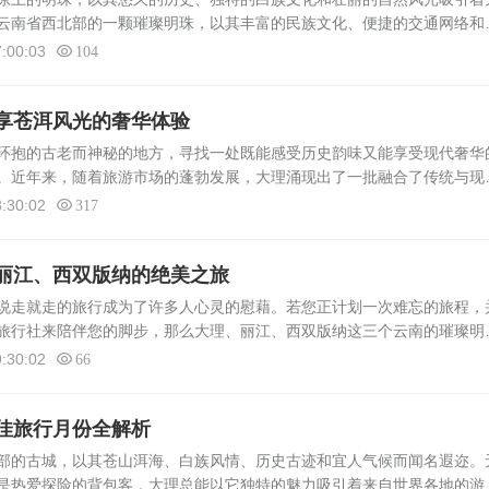
云南省西北部的一颗璀璨明珠，以其丰富的民族文化、便捷的交通网络和
热门目的地之一。本文将详细介绍从大理到保山乘坐汽车的几种常见方式
:00:03
104
享苍洱风光的奢华体验
环抱的古老而神秘的地方，寻找一处既能感受历史韵味又能享受现代奢华
。近年来，随着旅游市场的蓬勃发展，大理涌现出了一批融合了传统与现
式客房更是成为了众多游客追捧的热点。本文将带您深入探索大理的复式
:30:02
317
丽江、西双版纳的绝美之旅
说走就走的旅行成为了许多人心灵的慰藉。若您正计划一次难忘的旅程，
旅行社来陪伴您的脚步，那么大理、丽江、西双版纳这三个云南的璀璨明
拥有独特的自然风光、丰富的文化底蕴和迷人的民族风情，定能为您的旅
:30:02
66
佳旅行月份全解析
部的古城，以其苍山洱海、白族风情、历史古迹和宜人气候而闻名遐迩。
是热爱探险的背包客，大理总能以它独特的魅力吸引着来自世界各地的游