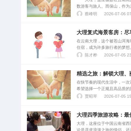
数游客与旅人。而保山，作为
富的旅游资源成为大理游客的
蔡峰明
2026-07-06 07
所需时间、费用及注意事项...
大理复式海景客房：尽
在云南大理，这个被苍山洱海
住宿，成为许多旅行者的梦想
元素的高端海景客栈，其中复
陈才桦
2026-07-05 23
景客房，了解其独特的魅力...
精选之旅：解锁大理、
在快节奏的现代生活中，一次
希望选择一个正规且高品质的
无疑是绝佳的选择。它们各自
贾昭琴
2026-07-05 19
增添无限色彩。大理：风花...
大理四季旅游攻略：最
大理，这座位于中国云南省西
论是寻求浪漫之旅的情侣，还