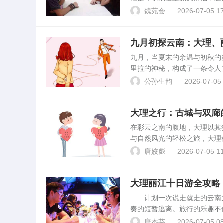
客。大理四季皆有景，但不同
魏苑会
2026-07-05 17
动等多个维度，详细解析大理..
九月初探云南：大理、
九月，当夏末的余温与初秋的
里拉的神秘，构成了一条令人
线路及每日行程建议，确保您
公孙生韵
2026-07-05 
出发，可选择提前预订“...
大理之行：古城与双廊
在彩云之南的腹地，大理以其
与自然风光的轻松之旅，大理
年古城的历史氛围中，还是选
唐姣彪
2026-07-05 11
实地考察与数据分析，为大...
大理丽江十日游全攻略
计划一次说走就走的云南大
奏的短暂逃离。旅行的乐趣不
详细解析大理丽江十日游的预
唐杰芬
2026-07-05 08