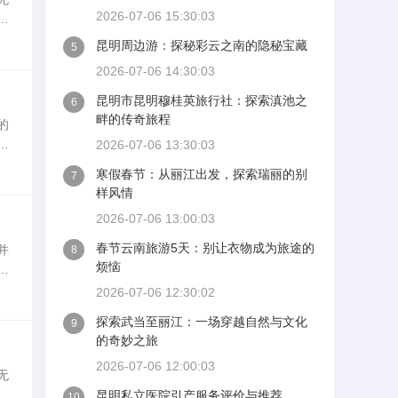
2026-07-06 15:30:03
丰
、
昆明周边游：探秘彩云之南的隐秘宝藏
5
2026-07-06 14:30:03
昆明市昆明穆桂英旅行社：探索滇池之
6
畔的传奇旅程
的
代
2026-07-06 13:30:03
海
寒假春节：从丽江出发，探索瑞丽的别
7
样风情
2026-07-06 13:00:03
春节云南旅游5天：别让衣物成为旅途的
并
8
烦恼
珠
途
2026-07-06 12:30:02
探索武当至丽江：一场穿越自然与文化
9
的奇妙之旅
2026-07-06 12:00:03
无
昆明私立医院引产服务评价与推荐
10