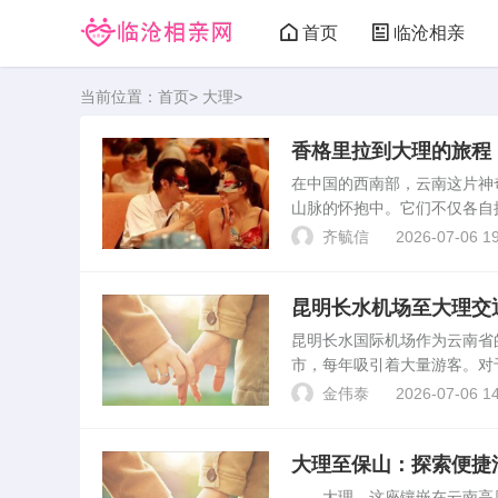
首页
临沧相亲
当前位置：
首页
>
大理
>
香格里拉到大理的旅程
在中国的西南部，云南这片神
山脉的怀抱中。它们不仅各自
的旅行目的地。本文将带您踏
齐毓信
2026-07-06 19
穿越云端的美丽距离。地理...
昆明长水机场至大理交
昆明长水国际机场作为云南省
市，每年吸引着大量游客。对
文将基于实际数据与个人体验
金伟泰
2026-07-06 14
铁、私家车及租车服务，旨在..
大理至保山：探索便捷
大理，这座镶嵌在云南高原