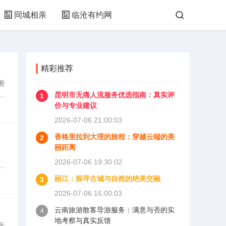
同城相亲
临沧有约网
精彩推荐
断
往
昆明市无痛人流服务优选指南：真实评
1
段
价与专业建议
2026-07-06 21:00:03
香格里拉到大理的旅程：穿越云端的美
2
丽距离
2026-07-06 19:30:02
本
高
丽江：探寻古城与自然的绝美交融
3
2026-07-06 16:00:03
云南旅游散客导游服务：满意与否的实
4
地考察与真实反馈
无