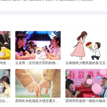
2013昆明小升初考试时间全解析
云县男：古代地方官职的独特风貌
云南独有少数民
云南十日深度游：探索彩云之南的秋日奇遇
昆明长水机场至大理交通方式解析
昆明市区值得一探的