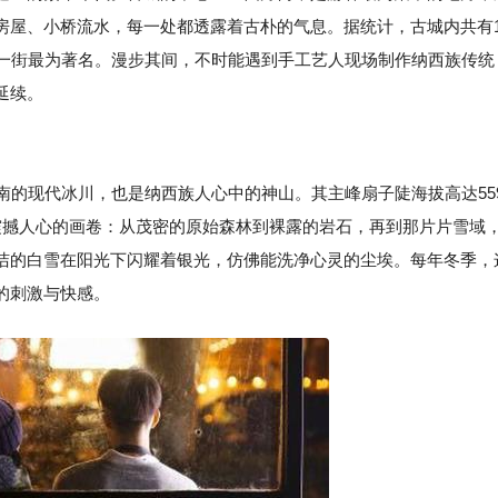
房屋、小桥流水，每一处都透露着古朴的气息。据统计，古城内共有
五一街最为著名。漫步其间，不时能遇到手工艺人现场制作纳西族传统
延续。
南的现代冰川，也是纳西族人心中的神山。其主峰扇子陡海拔高达55
震撼人心的画卷：从茂密的原始森林到裸露的岩石，再到那片片雪域
洁的白雪在阳光下闪耀着银光，仿佛能洗净心灵的尘埃。每年冬季，
的刺激与快感。