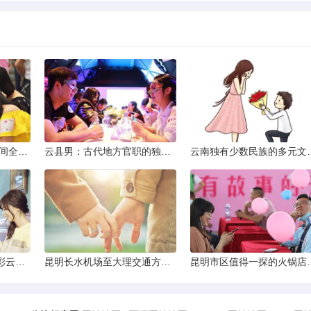
2013昆明小升初考试时间全解析
云县男：古代地方官职的独特风貌
云南独有少数民
云南十日深度游：探索彩云之南的秋日奇遇
昆明长水机场至大理交通方式解析
昆明市区值得一探的