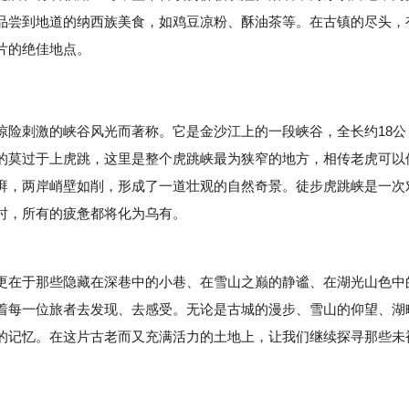
品尝到地道的纳西族美食，如鸡豆凉粉、酥油茶等。在古镇的尽头，
片的绝佳地点。
惊险刺激的峡谷风光而著称。它是金沙江上的一段峡谷，全长约18公
的莫过于上虎跳，这里是整个虎跳峡最为狭窄的地方，相传老虎可以
湃，两岸峭壁如削，形成了一道壮观的自然奇景。徒步虎跳峡是一次
时，所有的疲惫都将化为乌有。
在于那些隐藏在深巷中的小巷、在雪山之巅的静谧、在湖光山色中
着每一位旅者去发现、去感受。无论是古城的漫步、雪山的仰望、湖
的记忆。在这片古老而又充满活力的土地上，让我们继续探寻那些未