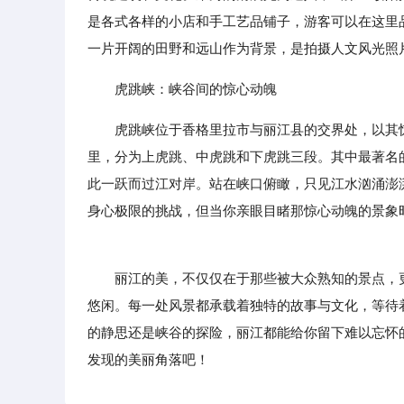
是各式各样的小店和手工艺品铺子，游客可以在这里
一片开阔的田野和远山作为背景，是拍摄人文风光照
虎跳峡：峡谷间的惊心动魄
虎跳峡位于香格里拉市与丽江县的交界处，以其
里，分为上虎跳、中虎跳和下虎跳三段。其中最著名
此一跃而过江对岸。站在峡口俯瞰，只见江水汹涌澎
身心极限的挑战，但当你亲眼目睹那惊心动魄的景象
丽江的美，不仅仅在于那些被大众熟知的景点，更
悠闲。每一处风景都承载着独特的故事与文化，等待
的静思还是峡谷的探险，丽江都能给你留下难以忘怀
发现的美丽角落吧！