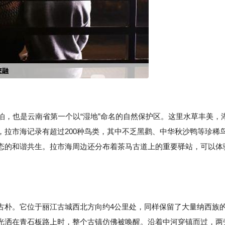
泊，也是云南省第一个以“湿地”命名的自然保护区。这里水草丰美，
拉市海记录有超过200种鸟类，其中不乏黑鹳、中华秋沙鸭等珍稀
态的和谐共生。拉市海周边还分布着茶马古道上的重要驿站，可以体
。
古朴。它位于丽江古城西北方向约4公里处，同样保留了大量纳西族
光洒在青石板路上时，整个古镇仿佛被唤醒。沿着中河穿镇而过，两