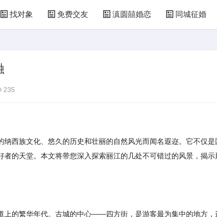
找对象
免费交友
滇圆囍婚恋
同城征婚
融
235
的纳西族文化、悠久的历史和壮丽的自然风光而闻名遐迩。它不仅是
好者的天堂。本文将带您深入探索丽江的几处不可错过的风景，揭示
道上的繁华年代。古城的中心——四方街，是游客最为集中的地方，