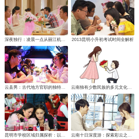
深夜独行：凌晨一点从丽江机场前往市区的实用指南
2013昆明小升初考试时间全解析
云县男：古代地方官职的独特风貌
云南独有少数民族的多元文化与生态共存
昆明市学校区域归属探析：以我校为例
云南十日深度游：探索彩云之南的秋日奇遇