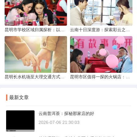
昆明市学校区域归属探析：以我校为例
云南十日深度游：探索彩云之南的秋日奇遇
昆明长水机场至大理交通方式解析
昆明市区值得一探的火锅店：舌尖上的暖冬之旅
最新文章
云南普洱茶：探秘那家店的好
2026-07-06 21:30:03