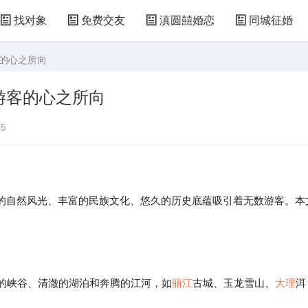
找对象
免费交友
滇圆囍婚恋
同城征婚
客的心之所向
游客的心之所向
5
的自然风光、丰富的民族文化、悠久的历史底蕴吸引着无数游客。本
邃的峡谷、清澈的湖泊和奔腾的江河，如
丽江
古城、玉龙雪山、
大理
洱