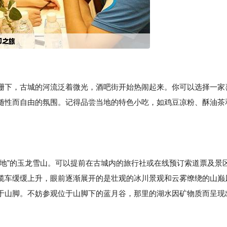
珊下，古城的河流泛着微光，酒吧街开始热闹起来。你可以选择一家
随性而自由的氛围。记得品尝当地的特色小吃，如鸡豆凉粉、酥油茶
圣地”的玉龙雪山。可以提前在古城内的旅行社或在线预订索道票及景
缆车缓缓上升，眼前逐渐展开的是壮观的冰川景观和云雾缭绕的山巅
于山脚。不妨参观位于山脚下的蓝月谷，那里的湖水因矿物质而呈现