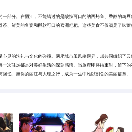
的一部分。在丽江，不能错过的是酸辣可口的纳西烤鱼、香醇的鸡豆
道茶、鲜美的鱼宴和酥软可口的喜洲粑粑。这些美食不仅满足了味蕾
心灵的洗礼与文化的碰撞。两座城市虽风格迥异，却共同编织了云
每一次驻足都是对美好生活的深刻感悟。当旅程即将结束时，留下的
与回忆。愿你的丽江与大理之行，成为一生中难以割舍的美丽篇章。