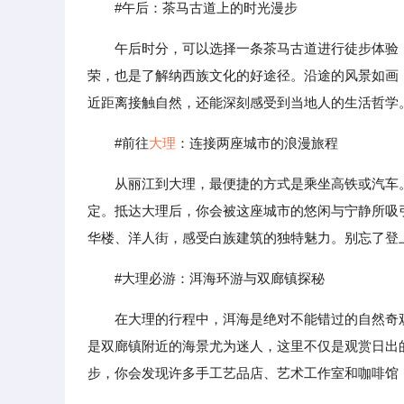
#午后：茶马古道上的时光漫步
午后时分，可以选择一条茶马古道进行徒步体验
荣，也是了解纳西族文化的好途径。沿途的风景如画
近距离接触自然，还能深刻感受到当地人的生活哲学
#前往
大理
：连接两座城市的浪漫旅程
从丽江到大理，最便捷的方式是乘坐高铁或汽车。
定。抵达大理后，你会被这座城市的悠闲与宁静所吸
华楼、洋人街，感受白族建筑的独特魅力。别忘了登上
#大理必游：洱海环游与双廊镇探秘
在大理的行程中，洱海是绝对不能错过的自然奇
是双廊镇附近的海景尤为迷人，这里不仅是观赏日出
步，你会发现许多手工艺品店、艺术工作室和咖啡馆