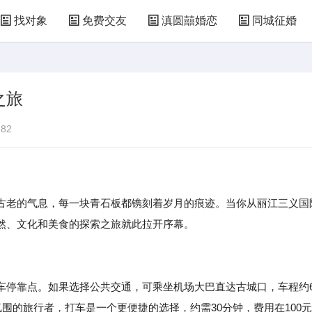
找对象
免费交友
滇圆囍婚恋
同城征婚
之旅
82
古老的气息，每一块青石板都镌刻着岁月的痕迹。当你从丽江三义国
然、文化和美食的探索之旅就此拉开序幕。
车停靠点。如果选择公共交通，可乘坐机场大巴直达古城口，车程约
围的旅行者，打车是一个更便捷的选择，约需30分钟，费用在100元