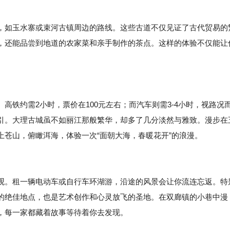
，如玉水寨或束河古镇周边的路线。这些古道不仅见证了古代贸易的
，还能品尝到地道的农家菜和亲手制作的茶点。这样的体验不仅能让
。
高铁约需2小时，票价在100元左右；而汽车则需3-4小时，视路况
引。大理古城虽不如丽江那般繁华，却多了几分淡然与雅致。漫步在
苍山，俯瞰洱海，体验一次“面朝大海，春暖花开”的浪漫。
观。租一辆电动车或自行车环湖游，沿途的风景会让你流连忘返。特
的绝佳地点，也是艺术创作和心灵放飞的圣地。在双廊镇的小巷中漫
，每一家都藏着故事等待着你去发现。