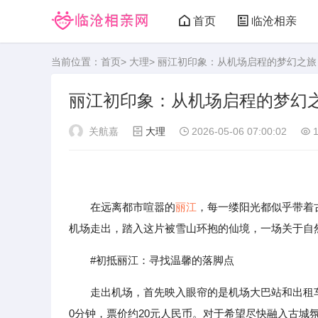
首页
临沧相亲
当前位置：
首页
>
大理
> 丽江初印象：从机场启程的梦幻之旅
丽江初印象：从机场启程的梦幻
关航嘉
大理
2026-05-06 07:00:02
1
在远离都市喧嚣的
丽江
，每一缕阳光都似乎带着
机场走出，踏入这片被雪山环抱的仙境，一场关于自
#初抵丽江：寻找温馨的落脚点
走出机场，首先映入眼帘的是机场大巴站和出租
0分钟，票价约20元人民币。对于希望尽快融入古城氛