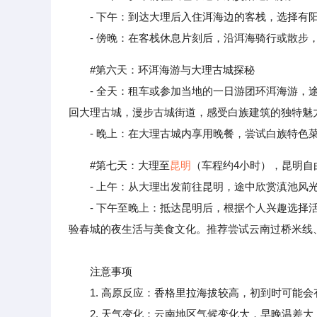
- 下午：到达大理后入住洱海边的客栈，选择有阳
- 傍晚：在客栈休息片刻后，沿洱海骑行或散步
#第六天：环洱海游与大理古城探秘
- 全天：租车或参加当地的一日游团环洱海游，途
回大理古城，漫步古城街道，感受白族建筑的独特魅
- 晚上：在大理古城内享用晚餐，尝试白族特色
#第七天：大理至
昆明
（车程约4小时），昆明自
- 上午：从大理出发前往昆明，途中欣赏滇池风
- 下午至晚上：抵达昆明后，根据个人兴趣选择活
验春城的夜生活与美食文化。推荐尝试云南过桥米线
注意事项
1. 高原反应：香格里拉海拔较高，初到时可能会
2. 天气变化：云南地区气候变化大，早晚温差大