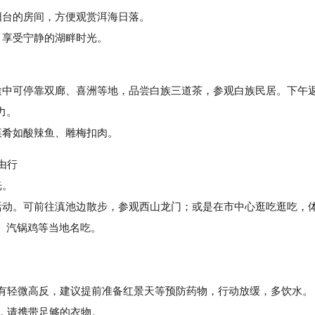
台的房间，方便观赏洱海日落。
，享受宁静的湖畔时光。
中可停靠双廊、喜洲等地，品尝白族三道茶，参观白族民居。下午
力。
菜肴如酸辣鱼、雕梅扣肉。
由行
光。
动。可前往滇池边散步，参观西山龙门；或是在市中心逛吃逛吃，
、汽锅鸡等当地名吃。
有轻微高反，建议提前准备红景天等预防药物，行动放缓，多饮水。
，请携带足够的衣物。