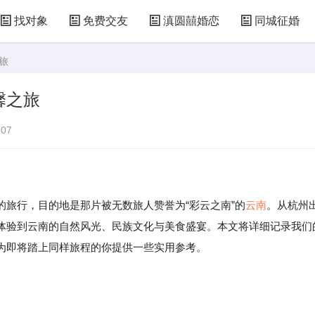
找对象
免费交友
滇圆囍婚恋
同城征婚
旅
馨之旅
07
行，目的地是那片被无数旅人赞誉为“彩云之南”的
云南
。从杭州
体验到云南的自然风光、民族文化与美食盛宴。本文将详细记录我们
为即将踏上同样旅程的你提供一些实用参考。